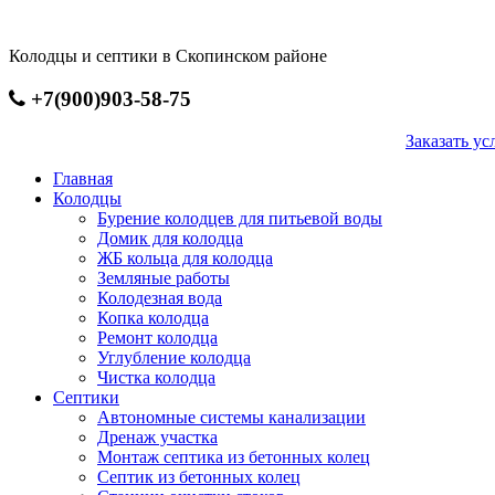
Перейти
к
Колодцы и септики в Скопинском районе
основному
содержанию
+7(900)903-58-75
Заказать 
Главная
Колодцы
Бурение колодцев для питьевой воды
Домик для колодца
ЖБ кольца для колодца
Земляные работы
Колодезная вода
Копка колодца
Ремонт колодца
Углубление колодца
Чистка колодца
Септики
Автономные системы канализации
Дренаж участка
Монтаж септика из бетонных колец
Септик из бетонных колец