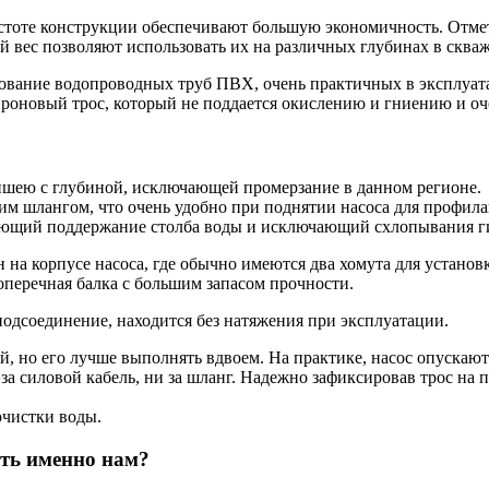
стоте конструкции обеспечивают большую экономичность. Отм
й вес позволяют использовать их на различных глубинах в сква
зование водопроводных труб ПВХ, очень практичных в эксплуат
проновый трос, который не поддается окислению и гниению и оч
ншею с глубиной, исключающей промерзание в данном регионе.
м шлангом, что очень удобно при поднятии насоса для профила
вающий поддержание столба воды и исключающий схлопывания г
на корпусе насоса, где обычно имеются два хомута для установк
оперечная балка с большим запасом прочности.
одсоединение, находится без натяжения при эксплуатации.
й, но его лучше выполнять вдвоем. На практике, насос опускают
за силовой кабель, ни за шланг. Надежно зафиксировав трос на
очистки воды.
ить именно нам?