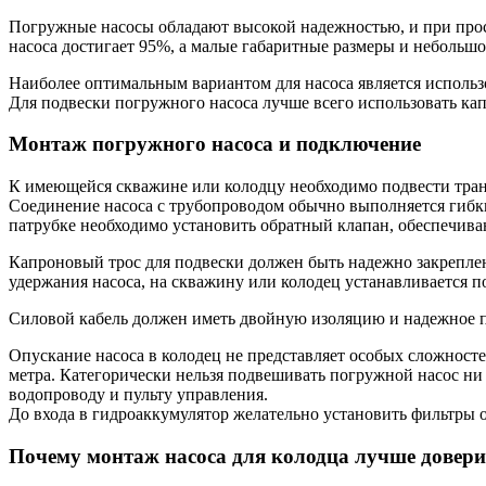
Погружные насосы обладают высокой надежностью, и при про
насоса достигает 95%, а малые габаритные размеры и небольшо
Наиболее оптимальным вариантом для насоса является исполь
Для подвески погружного насоса лучше всего использовать ка
Монтаж погружного насоса и подключение
К имеющейся скважине или колодцу необходимо подвести тра
Соединение насоса с трубопроводом обычно выполняется гибки
патрубке необходимо установить обратный клапан, обеспечи
Капроновый трос для подвески должен быть надежно закреплен 
удержания насоса, на скважину или колодец устанавливается п
Силовой кабель должен иметь двойную изоляцию и надежное п
Опускание насоса в колодец не представляет особых сложносте
метра. Категорически нельзя подвешивать погружной насос ни 
водопроводу и пульту управления.
До входа в гидроаккумулятор желательно установить фильтры 
Почему монтаж насоса для колодца лучше довер